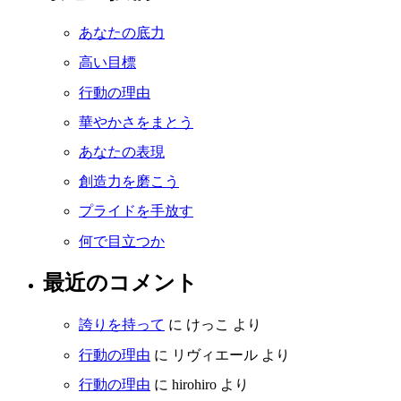
あなたの底力
高い目標
行動の理由
華やかさをまとう
あなたの表現
創造力を磨こう
プライドを手放す
何で目立つか
最近のコメント
誇りを持って
に
けっこ
より
行動の理由
に
リヴィエール
より
行動の理由
に
hirohiro
より