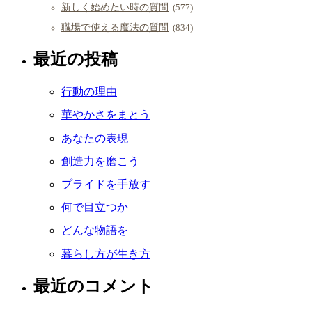
新しく始めたい時の質問
(577)
職場で使える魔法の質問
(834)
最近の投稿
行動の理由
華やかさをまとう
あなたの表現
創造力を磨こう
プライドを手放す
何で目立つか
どんな物語を
暮らし方が生き方
最近のコメント