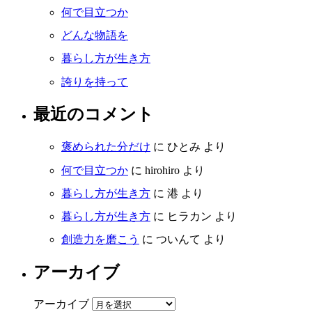
何で目立つか
どんな物語を
暮らし方が生き方
誇りを持って
最近のコメント
褒められた分だけ
に
ひとみ
より
何で目立つか
に
hirohiro
より
暮らし方が生き方
に
港
より
暮らし方が生き方
に
ヒラカン
より
創造力を磨こう
に
ついんて
より
アーカイブ
アーカイブ