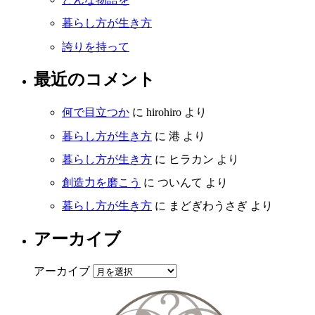
暮らし方が生き方
誇りを持って
最近のコメント
何で目立つか
に
hirohiro
より
暮らし方が生き方
に
港
より
暮らし方が生き方
に
ヒラカン
より
創造力を磨こう
に
ついんて
より
暮らし方が生き方
に
まどぎわうさぎ
より
アーカイブ
アーカイブ