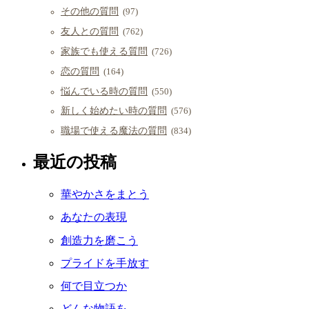
その他の質問
(97)
友人との質問
(762)
家族でも使える質問
(726)
恋の質問
(164)
悩んでいる時の質問
(550)
新しく始めたい時の質問
(576)
職場で使える魔法の質問
(834)
最近の投稿
華やかさをまとう
あなたの表現
創造力を磨こう
プライドを手放す
何で目立つか
どんな物語を