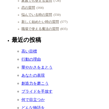
家族でも使える質問
(726)
恋の質問
(164)
悩んでいる時の質問
(550)
新しく始めたい時の質問
(577)
職場で使える魔法の質問
(835)
最近の投稿
高い目標
行動の理由
華やかさをまとう
あなたの表現
創造力を磨こう
プライドを手放す
何で目立つか
どんな物語を