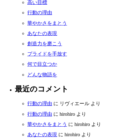
高い目標
行動の理由
華やかさをまとう
あなたの表現
創造力を磨こう
プライドを手放す
何で目立つか
どんな物語を
最近のコメント
行動の理由
に
リヴィエール
より
行動の理由
に
hirohiro
より
華やかさをまとう
に
hirohiro
より
あなたの表現
に
hirohiro
より