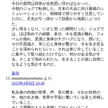
今日の質問は回答が全然思い浮かばなかった。
今朝のジョグで転倒した。月末の大会に向け最後のシ
ミュレーションラン、雨模様で滑りやすく注意してい
たのに、爪先が引っ掛かって顔面から地面にぶつけ
た。
少し明るくなり、いざと思った瞬間だった。ジョグで
は、ほぼ初めての経験。多分、今を意識が離れ、フォ
ームが崩れ、意識と身体がチグハグになり、躓いた。
その不思議さ、常に心と身体が繋がり、今を生き切る
ことを深められたらいい。それは単に今していること
に集中して取り組むだけでない、何かがある気がす
る。そこまで深められたら、生きることが楽に自然に
なるような気がするのだ。
返信
inazumamayumama
より:
2025年4月6日 10:38
私自身の内側の世界、声、音の響き、それが自然の
中、他の生き物、世界や宇宙に響いている音と共鳴し
ていること。
そして周囲の人とも共鳴してゆくということ。