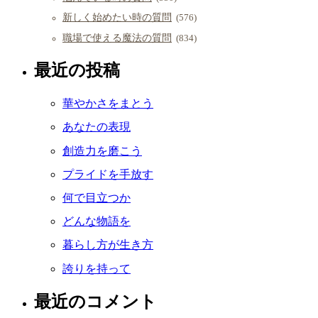
新しく始めたい時の質問
(576)
職場で使える魔法の質問
(834)
最近の投稿
華やかさをまとう
あなたの表現
創造力を磨こう
プライドを手放す
何で目立つか
どんな物語を
暮らし方が生き方
誇りを持って
最近のコメント