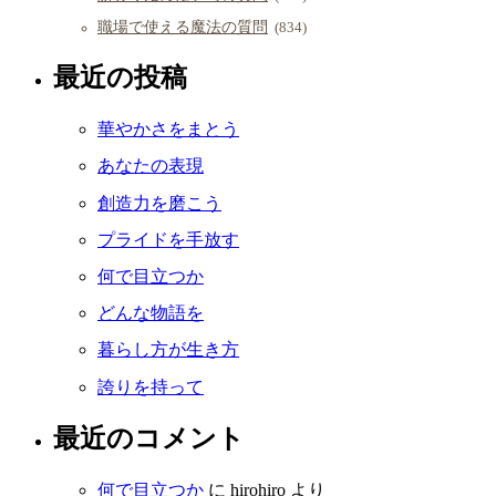
職場で使える魔法の質問
(834)
最近の投稿
華やかさをまとう
あなたの表現
創造力を磨こう
プライドを手放す
何で目立つか
どんな物語を
暮らし方が生き方
誇りを持って
最近のコメント
何で目立つか
に
hirohiro
より