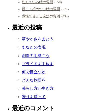
悩んでいる時の質問
(550)
新しく始めたい時の質問
(576)
職場で使える魔法の質問
(834)
最近の投稿
華やかさをまとう
あなたの表現
創造力を磨こう
プライドを手放す
何で目立つか
どんな物語を
暮らし方が生き方
誇りを持って
最近のコメント