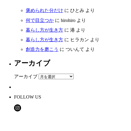
褒められた分だけ
に
ひとみ
より
何で目立つか
に
hirohiro
より
暮らし方が生き方
に
港
より
暮らし方が生き方
に
ヒラカン
より
創造力を磨こう
に
ついんて
より
アーカイブ
アーカイブ
FOLLOW US