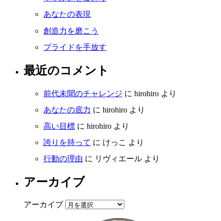
あなたの表現
創造力を磨こう
プライドを手放す
最近のコメント
前代未聞のチャレンジ
に
hirohiro
より
あなたの底力
に
hirohiro
より
高い目標
に
hirohiro
より
誇りを持って
に
けっこ
より
行動の理由
に
リヴィエール
より
アーカイブ
アーカイブ