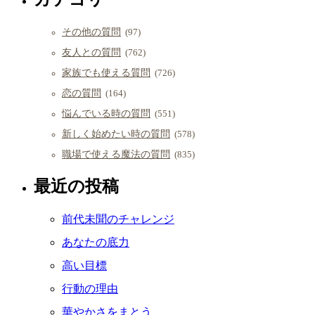
その他の質問
(97)
友人との質問
(762)
家族でも使える質問
(726)
恋の質問
(164)
悩んでいる時の質問
(551)
新しく始めたい時の質問
(578)
職場で使える魔法の質問
(835)
最近の投稿
前代未聞のチャレンジ
あなたの底力
高い目標
行動の理由
華やかさをまとう