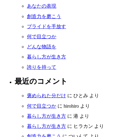
あなたの表現
創造力を磨こう
プライドを手放す
何で目立つか
どんな物語を
暮らし方が生き方
誇りを持って
最近のコメント
褒められた分だけ
に
ひとみ
より
何で目立つか
に
hirohiro
より
暮らし方が生き方
に
港
より
暮らし方が生き方
に
ヒラカン
より
創造力を磨こう
に
ついんて
より