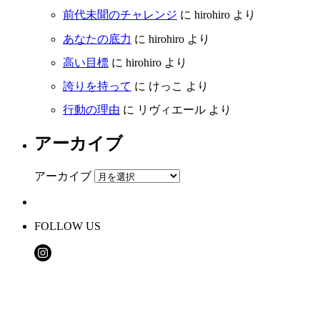
前代未聞のチャレンジ
に
hirohiro
より
あなたの底力
に
hirohiro
より
高い目標
に
hirohiro
より
誇りを持って
に
けっこ
より
行動の理由
に
リヴィエール
より
アーカイブ
アーカイブ
FOLLOW US