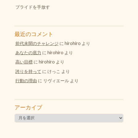
プライドを手放す
最近のコメント
前代未聞のチャレンジ
に
hirohiro
より
あなたの底力
に
hirohiro
より
高い目標
に
hirohiro
より
誇りを持って
に
けっこ
より
行動の理由
に
リヴィエール
より
アーカイブ