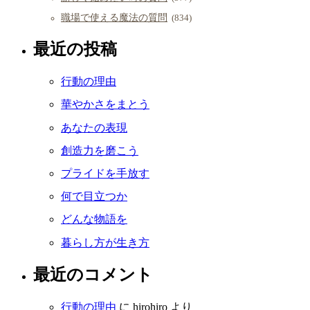
職場で使える魔法の質問
(834)
最近の投稿
行動の理由
華やかさをまとう
あなたの表現
創造力を磨こう
プライドを手放す
何で目立つか
どんな物語を
暮らし方が生き方
最近のコメント
行動の理由
に
hirohiro
より