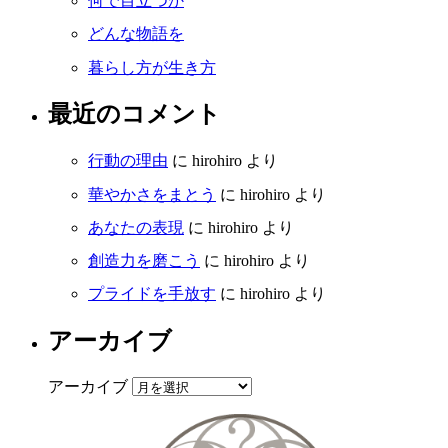
何で目立つか
どんな物語を
暮らし方が生き方
最近のコメント
行動の理由
に
hirohiro
より
華やかさをまとう
に
hirohiro
より
あなたの表現
に
hirohiro
より
創造力を磨こう
に
hirohiro
より
プライドを手放す
に
hirohiro
より
アーカイブ
アーカイブ