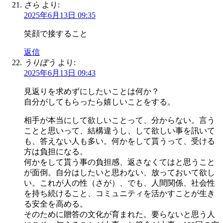
さら
より:
2025年6月13日 09:35
笑顔で接すること
返信
うりぼう
より:
2025年6月13日 09:43
見返りを求めずにしたいことは何か？
自分がしてもらったら嬉しいことをする。
相手が本当にして欲しいことって、分からない。言う
ことと思いって、結構違うし、して欲しい事を訊いて
も、答えない人も多い。何かをして貰うって、受ける
方は負担になる。
何かをして貰う事の負担感、返さなくてはと思うこと
が面倒。自分はしたいと思わない、放っておいて欲し
い。これが人の性（さが）、でも、人間関係、社会性
を持ち続けること、コミュニティを活かすことが生き
る安全を高める。
そのために贈答の文化が育まれた。要らないと思う人