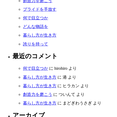
創造力を磨こう
プライドを手放す
何で目立つか
どんな物語を
暮らし方が生き方
誇りを持って
最近のコメント
何で目立つか
に
hirohiro
より
暮らし方が生き方
に
港
より
暮らし方が生き方
に
ヒラカン
より
創造力を磨こう
に
ついんて
より
暮らし方が生き方
に
まどぎわうさぎ
より
アーカイブ