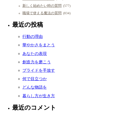
新しく始めたい時の質問
(577)
職場で使える魔法の質問
(834)
最近の投稿
行動の理由
華やかさをまとう
あなたの表現
創造力を磨こう
プライドを手放す
何で目立つか
どんな物語を
暮らし方が生き方
最近のコメント