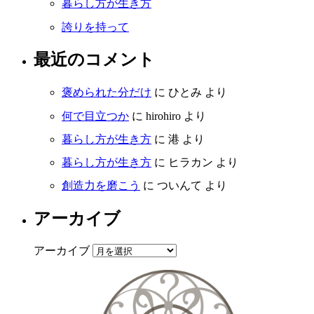
暮らし方が生き方
誇りを持って
最近のコメント
褒められた分だけ
に
ひとみ
より
何で目立つか
に
hirohiro
より
暮らし方が生き方
に
港
より
暮らし方が生き方
に
ヒラカン
より
創造力を磨こう
に
ついんて
より
アーカイブ
アーカイブ