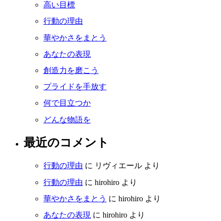
高い目標
行動の理由
華やかさをまとう
あなたの表現
創造力を磨こう
プライドを手放す
何で目立つか
どんな物語を
最近のコメント
行動の理由
に
リヴィエール
より
行動の理由
に
hirohiro
より
華やかさをまとう
に
hirohiro
より
あなたの表現
に
hirohiro
より