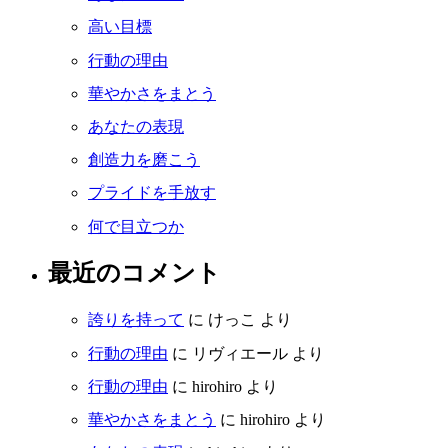
高い目標
行動の理由
華やかさをまとう
あなたの表現
創造力を磨こう
プライドを手放す
何で目立つか
最近のコメント
誇りを持って
に
けっこ
より
行動の理由
に
リヴィエール
より
行動の理由
に
hirohiro
より
華やかさをまとう
に
hirohiro
より