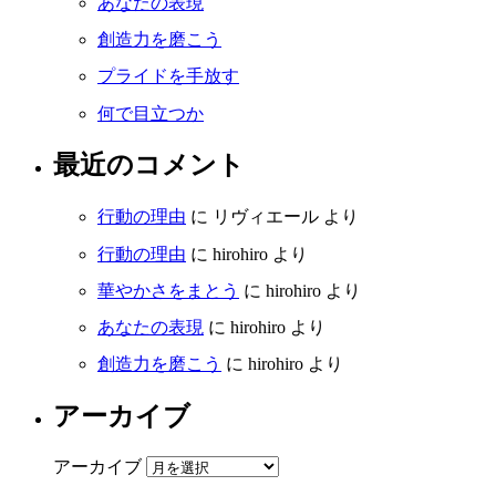
あなたの表現
創造力を磨こう
プライドを手放す
何で目立つか
最近のコメント
行動の理由
に
リヴィエール
より
行動の理由
に
hirohiro
より
華やかさをまとう
に
hirohiro
より
あなたの表現
に
hirohiro
より
創造力を磨こう
に
hirohiro
より
アーカイブ
アーカイブ