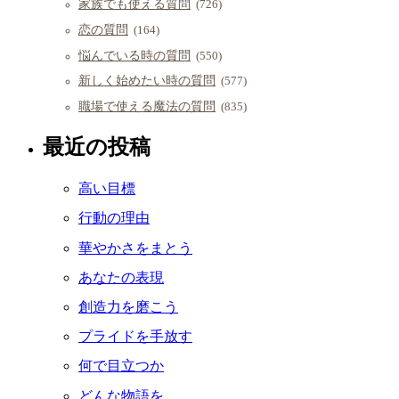
家族でも使える質問
(726)
恋の質問
(164)
悩んでいる時の質問
(550)
新しく始めたい時の質問
(577)
職場で使える魔法の質問
(835)
最近の投稿
高い目標
行動の理由
華やかさをまとう
あなたの表現
創造力を磨こう
プライドを手放す
何で目立つか
どんな物語を