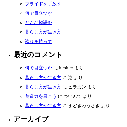
プライドを手放す
何で目立つか
どんな物語を
暮らし方が生き方
誇りを持って
最近のコメント
何で目立つか
に
hirohiro
より
暮らし方が生き方
に
港
より
暮らし方が生き方
に
ヒラカン
より
創造力を磨こう
に
ついんて
より
暮らし方が生き方
に
まどぎわうさぎ
より
アーカイブ