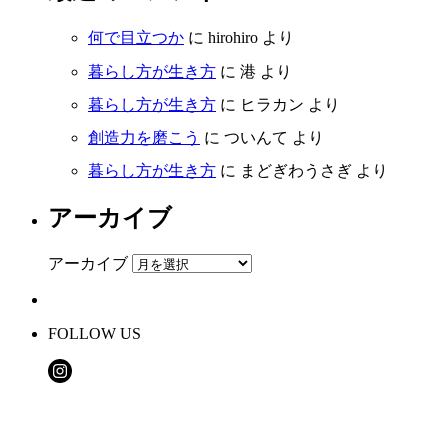
何で目立つか
に
hirohiro
より
暮らし方が生き方
に
港
より
暮らし方が生き方
に
ヒラカン
より
創造力を磨こう
に
ついんて
より
暮らし方が生き方
に
まどぎわうさぎ
より
アーカイブ
アーカイブ
FOLLOW US