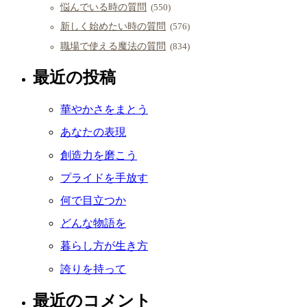
悩んでいる時の質問
(550)
新しく始めたい時の質問
(576)
職場で使える魔法の質問
(834)
最近の投稿
華やかさをまとう
あなたの表現
創造力を磨こう
プライドを手放す
何で目立つか
どんな物語を
暮らし方が生き方
誇りを持って
最近のコメント