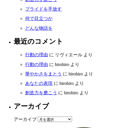
プライドを手放す
何で目立つか
どんな物語を
最近のコメント
行動の理由
に
リヴィエール
より
行動の理由
に
hirohiro
より
華やかさをまとう
に
hirohiro
より
あなたの表現
に
hirohiro
より
創造力を磨こう
に
hirohiro
より
アーカイブ
アーカイブ