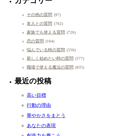
カテゴリー
その他の質問
(97)
友人との質問
(762)
家族でも使える質問
(726)
恋の質問
(164)
悩んでいる時の質問
(550)
新しく始めたい時の質問
(577)
職場で使える魔法の質問
(835)
最近の投稿
高い目標
行動の理由
華やかさをまとう
あなたの表現
創造力を磨こう