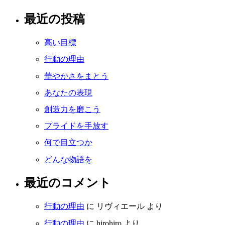
最近の投稿
高い目標
行動の理由
華やかさをまとう
あなたの表現
創造力を磨こう
プライドを手放す
何で目立つか
どんな物語を
最近のコメント
行動の理由
に
リヴィエール
より
行動の理由
に
hirohiro
より