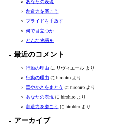
あなたの表現
創造力を磨こう
プライドを手放す
何で目立つか
どんな物語を
最近のコメント
行動の理由
に
リヴィエール
より
行動の理由
に
hirohiro
より
華やかさをまとう
に
hirohiro
より
あなたの表現
に
hirohiro
より
創造力を磨こう
に
hirohiro
より
アーカイブ