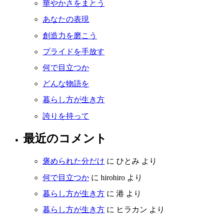
華やかさをまとう
あなたの表現
創造力を磨こう
プライドを手放す
何で目立つか
どんな物語を
暮らし方が生き方
誇りを持って
最近のコメント
褒められた分だけ
に
ひとみ
より
何で目立つか
に
hirohiro
より
暮らし方が生き方
に
港
より
暮らし方が生き方
に
ヒラカン
より