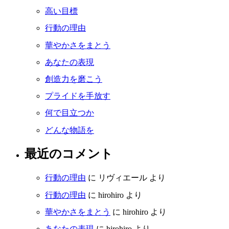
高い目標
行動の理由
華やかさをまとう
あなたの表現
創造力を磨こう
プライドを手放す
何で目立つか
どんな物語を
最近のコメント
行動の理由
に
リヴィエール
より
行動の理由
に
hirohiro
より
華やかさをまとう
に
hirohiro
より
あなたの表現
に
hirohiro
より