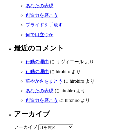
あなたの表現
創造力を磨こう
プライドを手放す
何で目立つか
最近のコメント
行動の理由
に
リヴィエール
より
行動の理由
に
hirohiro
より
華やかさをまとう
に
hirohiro
より
あなたの表現
に
hirohiro
より
創造力を磨こう
に
hirohiro
より
アーカイブ
アーカイブ