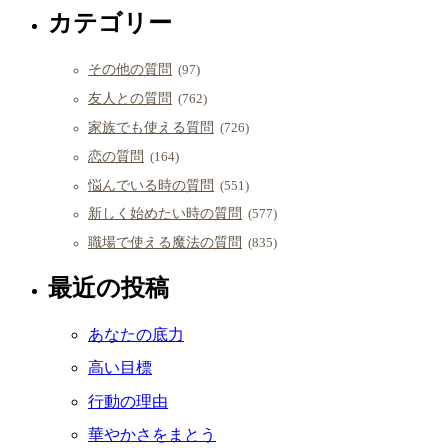
カテゴリー
その他の質問
(97)
友人との質問
(762)
家族でも使える質問
(726)
恋の質問
(164)
悩んでいる時の質問
(551)
新しく始めたい時の質問
(577)
職場で使える魔法の質問
(835)
最近の投稿
あなたの底力
高い目標
行動の理由
華やかさをまとう