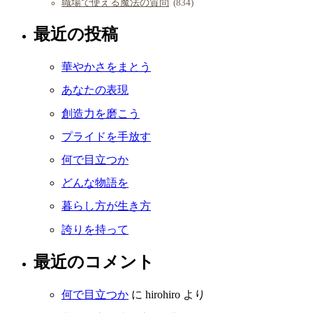
職場で使える魔法の質問
(834)
最近の投稿
華やかさをまとう
あなたの表現
創造力を磨こう
プライドを手放す
何で目立つか
どんな物語を
暮らし方が生き方
誇りを持って
最近のコメント
何で目立つか
に
hirohiro
より