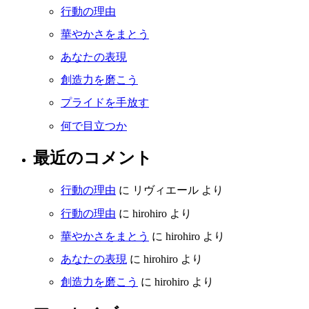
行動の理由
華やかさをまとう
あなたの表現
創造力を磨こう
プライドを手放す
何で目立つか
最近のコメント
行動の理由
に
リヴィエール
より
行動の理由
に
hirohiro
より
華やかさをまとう
に
hirohiro
より
あなたの表現
に
hirohiro
より
創造力を磨こう
に
hirohiro
より