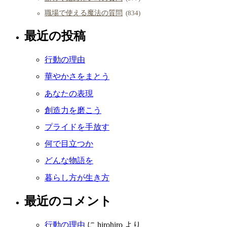
職場で使える魔法の質問
(834)
最近の投稿
行動の理由
華やかさをまとう
あなたの表現
創造力を磨こう
プライドを手放す
何で目立つか
どんな物語を
暮らし方が生き方
最近のコメント
行動の理由
に
hirohiro
より