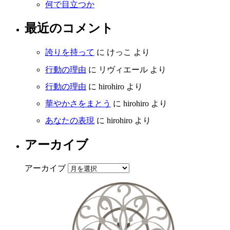
何で目立つか
最近のコメント
誇りを持って
に
けっこ
より
行動の理由
に
リヴィエール
より
行動の理由
に
hirohiro
より
華やかさをまとう
に
hirohiro
より
あなたの表現
に
hirohiro
より
アーカイブ
アーカイブ