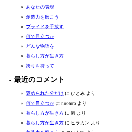
あなたの表現
創造力を磨こう
プライドを手放す
何で目立つか
どんな物語を
暮らし方が生き方
誇りを持って
最近のコメント
褒められた分だけ
に
ひとみ
より
何で目立つか
に
hirohiro
より
暮らし方が生き方
に
港
より
暮らし方が生き方
に
ヒラカン
より