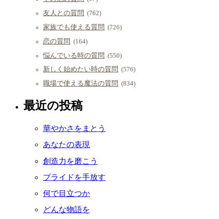
友人との質問
(762)
家族でも使える質問
(726)
恋の質問
(164)
悩んでいる時の質問
(550)
新しく始めたい時の質問
(576)
職場で使える魔法の質問
(834)
最近の投稿
華やかさをまとう
あなたの表現
創造力を磨こう
プライドを手放す
何で目立つか
どんな物語を