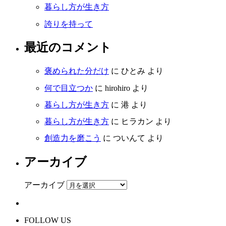
暮らし方が生き方
誇りを持って
最近のコメント
褒められた分だけ
に
ひとみ
より
何で目立つか
に
hirohiro
より
暮らし方が生き方
に
港
より
暮らし方が生き方
に
ヒラカン
より
創造力を磨こう
に
ついんて
より
アーカイブ
アーカイブ
FOLLOW US