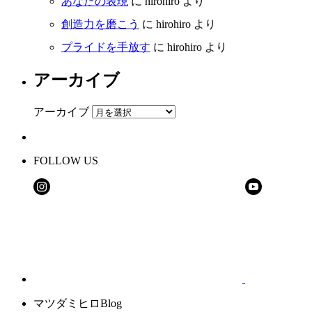
あなたの表現
に
hirohiro
より
創造力を磨こう
に
hirohiro
より
プライドを手放す
に
hirohiro
より
アーカイブ
アーカイブ
FOLLOW US
マツダミヒロBlog