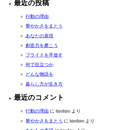
最近の投稿
行動の理由
華やかさをまとう
あなたの表現
創造力を磨こう
プライドを手放す
何で目立つか
どんな物語を
暮らし方が生き方
最近のコメント
行動の理由
に
hirohiro
より
華やかさをまとう
に
hirohiro
より