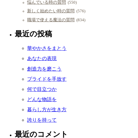
悩んでいる時の質問
(550)
新しく始めたい時の質問
(576)
職場で使える魔法の質問
(834)
最近の投稿
華やかさをまとう
あなたの表現
創造力を磨こう
プライドを手放す
何で目立つか
どんな物語を
暮らし方が生き方
誇りを持って
最近のコメント