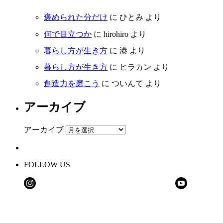
褒められた分だけ
に
ひとみ
より
何で目立つか
に
hirohiro
より
暮らし方が生き方
に
港
より
暮らし方が生き方
に
ヒラカン
より
創造力を磨こう
に
ついんて
より
アーカイブ
アーカイブ
FOLLOW US