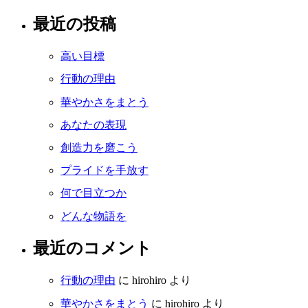
最近の投稿
高い目標
行動の理由
華やかさをまとう
あなたの表現
創造力を磨こう
プライドを手放す
何で目立つか
どんな物語を
最近のコメント
行動の理由
に
hirohiro
より
華やかさをまとう
に
hirohiro
より