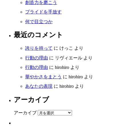
創造力を磨こう
プライドを手放す
何で目立つか
最近のコメント
誇りを持って
に
けっこ
より
行動の理由
に
リヴィエール
より
行動の理由
に
hirohiro
より
華やかさをまとう
に
hirohiro
より
あなたの表現
に
hirohiro
より
アーカイブ
アーカイブ