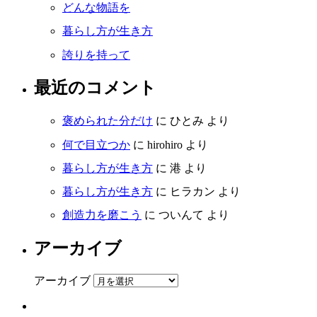
どんな物語を
暮らし方が生き方
誇りを持って
最近のコメント
褒められた分だけ
に
ひとみ
より
何で目立つか
に
hirohiro
より
暮らし方が生き方
に
港
より
暮らし方が生き方
に
ヒラカン
より
創造力を磨こう
に
ついんて
より
アーカイブ
アーカイブ