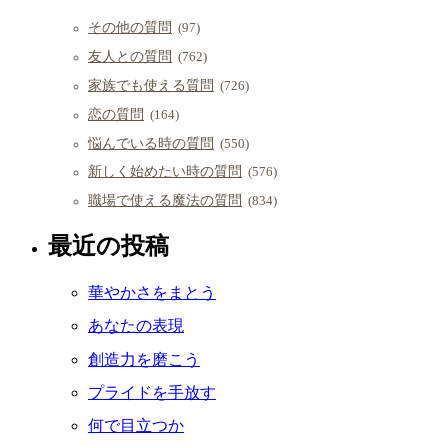
その他の質問
(97)
友人との質問
(762)
家族でも使える質問
(726)
恋の質問
(164)
悩んでいる時の質問
(550)
新しく始めたい時の質問
(576)
職場で使える魔法の質問
(834)
最近の投稿
華やかさをまとう
あなたの表現
創造力を磨こう
プライドを手放す
何で目立つか