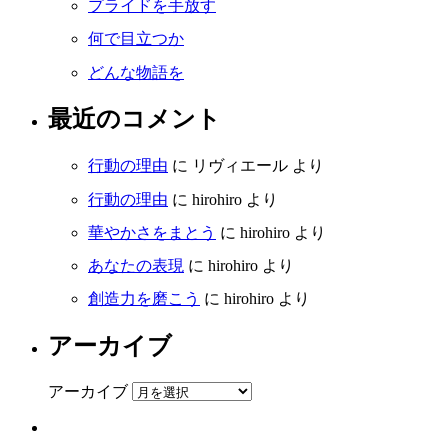
プライドを手放す
何で目立つか
どんな物語を
最近のコメント
行動の理由
に
リヴィエール
より
行動の理由
に
hirohiro
より
華やかさをまとう
に
hirohiro
より
あなたの表現
に
hirohiro
より
創造力を磨こう
に
hirohiro
より
アーカイブ
アーカイブ