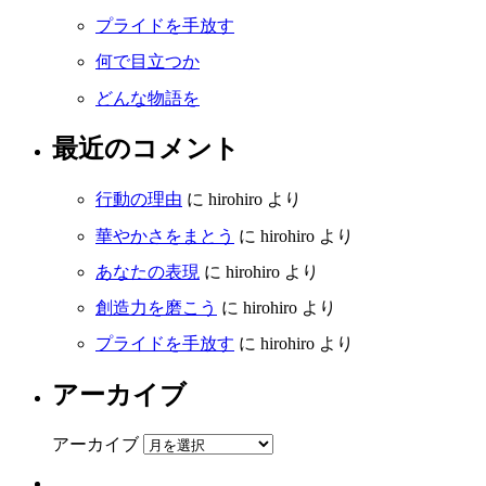
プライドを手放す
何で目立つか
どんな物語を
最近のコメント
行動の理由
に
hirohiro
より
華やかさをまとう
に
hirohiro
より
あなたの表現
に
hirohiro
より
創造力を磨こう
に
hirohiro
より
プライドを手放す
に
hirohiro
より
アーカイブ
アーカイブ