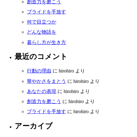
創造力を磨こう
プライドを手放す
何で目立つか
どんな物語を
暮らし方が生き方
最近のコメント
行動の理由
に
hirohiro
より
華やかさをまとう
に
hirohiro
より
あなたの表現
に
hirohiro
より
創造力を磨こう
に
hirohiro
より
プライドを手放す
に
hirohiro
より
アーカイブ