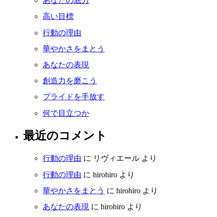
あなたの底力
高い目標
行動の理由
華やかさをまとう
あなたの表現
創造力を磨こう
プライドを手放す
何で目立つか
最近のコメント
行動の理由
に
リヴィエール
より
行動の理由
に
hirohiro
より
華やかさをまとう
に
hirohiro
より
あなたの表現
に
hirohiro
より