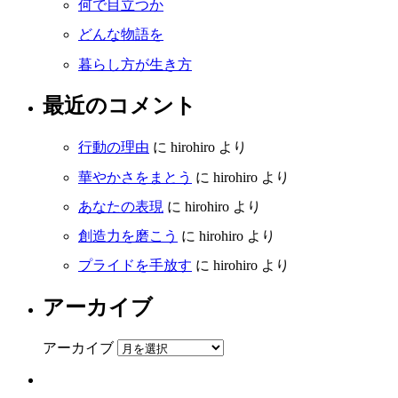
何で目立つか
どんな物語を
暮らし方が生き方
最近のコメント
行動の理由
に
hirohiro
より
華やかさをまとう
に
hirohiro
より
あなたの表現
に
hirohiro
より
創造力を磨こう
に
hirohiro
より
プライドを手放す
に
hirohiro
より
アーカイブ
アーカイブ