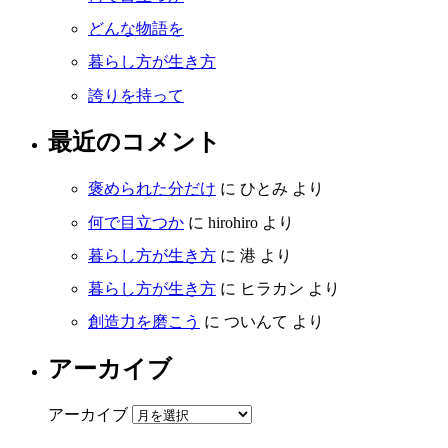
どんな物語を
暮らし方が生き方
誇りを持って
最近のコメント
褒められた分だけ
に
ひとみ
より
何で目立つか
に
hirohiro
より
暮らし方が生き方
に
港
より
暮らし方が生き方
に
ヒラカン
より
創造力を磨こう
に
ついんて
より
アーカイブ
アーカイブ