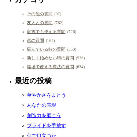
その他の質問
(97)
友人との質問
(762)
家族でも使える質問
(726)
恋の質問
(164)
悩んでいる時の質問
(550)
新しく始めたい時の質問
(576)
職場で使える魔法の質問
(834)
最近の投稿
華やかさをまとう
あなたの表現
創造力を磨こう
プライドを手放す
何で目立つか