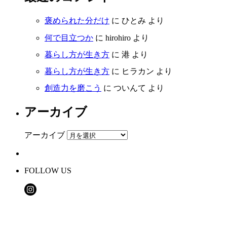
褒められた分だけ
に
ひとみ
より
何で目立つか
に
hirohiro
より
暮らし方が生き方
に
港
より
暮らし方が生き方
に
ヒラカン
より
創造力を磨こう
に
ついんて
より
アーカイブ
アーカイブ
FOLLOW US