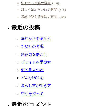
悩んでいる時の質問
(550)
新しく始めたい時の質問
(576)
職場で使える魔法の質問
(834)
最近の投稿
華やかさをまとう
あなたの表現
創造力を磨こう
プライドを手放す
何で目立つか
どんな物語を
暮らし方が生き方
誇りを持って
最近のコメント