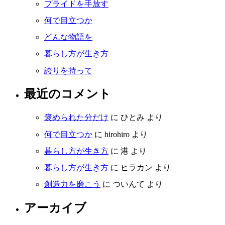
プライドを手放す
何で目立つか
どんな物語を
暮らし方が生き方
誇りを持って
最近のコメント
褒められた分だけ
に
ひとみ
より
何で目立つか
に
hirohiro
より
暮らし方が生き方
に
港
より
暮らし方が生き方
に
ヒラカン
より
創造力を磨こう
に
ついんて
より
アーカイブ