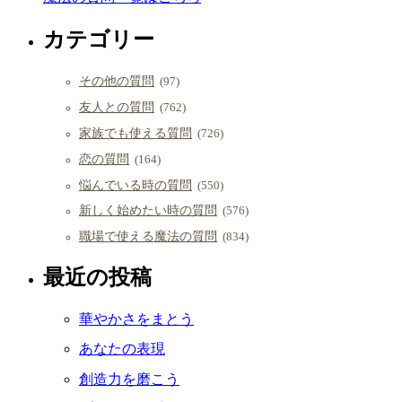
カテゴリー
その他の質問
(97)
友人との質問
(762)
家族でも使える質問
(726)
恋の質問
(164)
悩んでいる時の質問
(550)
新しく始めたい時の質問
(576)
職場で使える魔法の質問
(834)
最近の投稿
華やかさをまとう
あなたの表現
創造力を磨こう